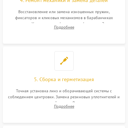
4. Ремонт механики и замена деталей
Восстановление или замена изношенных пружин,
фиксаторов и кликовых механизмов в барабанчиках
поправок. Устранение люфтов в трансфокаторе. Замена
Подробнее
поврежденных линз, разбитой сетки или восстановление
контактов в цепи подсветки прицельной марки.
5. Сборка и герметизация
Точная установка линз и оборачивающей системы с
соблюдением центровки. Замена резиновых уплотнителей и
нанесение влагозащитной смазки. Вакуумирование корпуса
Подробнее
и заполнение его осушенным азотом или аргоном для
защиты линз от внутреннего запотевания.