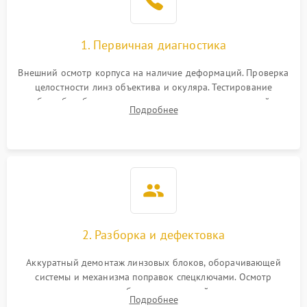
1. Первичная диагностика
Внешний осмотр корпуса на наличие деформаций. Проверка
целостности линз объектива и окуляра. Тестирование
работы барабанчиков ввода поправок, кольца отстройки
Подробнее
параллакса и зума. Выявление сколов, внутренних
загрязнений и нарушений герметичности.
2. Разборка и дефектовка
Аккуратный демонтаж линзовых блоков, оборачивающей
системы и механизма поправок спецключами. Осмотр
внутренних резьбовых соединений, пружин и
Подробнее
уплотнительных колец. Поиск причин люфта, смещения