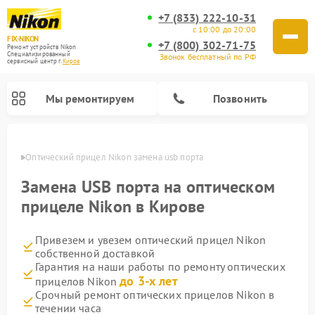
+7 (833) 222-10-31
с 10:00 до 20:00
FIX-NIKON
+7 (800) 302-71-75
Ремонт устройств Nikon
Специализированный
Звонок бесплатный по РФ
cервисный центр г.
Киров
Мы ремонтируем
Позвонить
ирове
Оптический прицел Nikon замена usb порта
Замена USB порта на оптическом
прицеле Nikon в Кирове
Привезем и увезем оптический прицел Nikon
собственной доставкой
Гарантия на наши работы по ремонту оптических
до 3-х лет
прицелов Nikon
Ремонт цифровых монокуляров Nikon
Ремонт цифровых биноклей Nikon
Ремонт оптических нивелиров Nikon
Срочный ремонт оптических прицелов Nikon в
течении часа