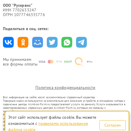
ООО "Русервис"
ИНН 7702633247
ОГРН 1077746335776
Поделиться в соц. сетях:
Мы принимаем
все формы оплаты
Политика конфиденциальности
Вся информация на сайте носит исключительно справочный характер.
Товарные знаки используются исключительно для описания устройств, в отношении которых
сервисные центры kir.nikon-fixim.ru предоставляют услуги по ремонту. Услуги оказываются в
неавторизованных сервисных центрах kir.nikon-fixim.ru, которые не связаны с
правообладателями товарных знаков или их официальными представителями.
Ремонт осуществляется для устройств, уже введенных в гражданский оборот в соответствии
Этот сайт использует файлы cookie. Вы можете
со статьей 1487 ГК РФ.
Использование товарных знаков не преследует цели индивидуализации услуг или введения
ознакомиться с
правилами использования
Согласен
потребителей в заблуждение, а служит для информирования о предоставляемых услугах по
ремонту техники указанных брендов.
файлов cookie