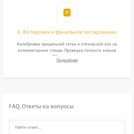
6. Юстировка и финальное тестирование
Калибровка прицельной сетки и оптической оси на
коллиматорном стенде. Проверка точности кликов
механизма поправок. Обязательное испытание прицела на
Подробнее
ударном стенде для проверки устойчивости к отдаче и
гарантии сохранения точки пристрелки.
FAQ. Ответы на вопросы