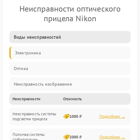
Неисправности оптического
прицела Nikon
Виды неисправностей
Электроника
Оптика
Неисправность изображения
Неисправности
Стоимость
Механические повреждения
Неисправность системы
Неисправность фокусировки и оптики
1000 ₽
Подробнее →
подсветки прицела
Неисправность подсветки и электроники
Поломка системы
2000 ₽
Подробнее →
стабилизации