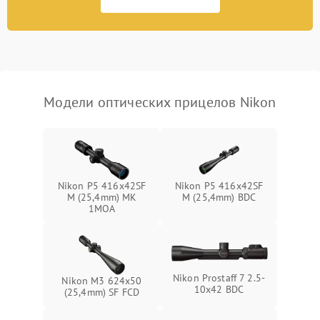
Неисправность системы
1000 ₽
Подробнее →
защиты от перегрева
Поломка системы защиты
1000 ₽
Подробнее →
от перенапряжения
Модели оптических прицелов Nikon
Поломка системы защиты
1000 ₽
Подробнее →
от замыкания
Nikon P5 416x42SF
Nikon P5 416x42SF
M (25,4mm) MK
M (25,4mm) BDC
1MOA
Nikon Prostaff 7 2.5-
Nikon M3 624x50
10x42 BDC
(25,4mm) SF FCD