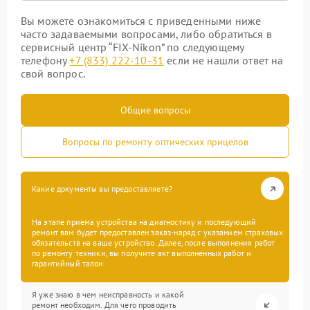
Вы можете ознакомиться с приведенными ниже
часто задаваемыми вопросами, либо обратиться в
сервисный центр “FIX-Nikon” по следующему
телефону
+7 (833) 222-10-31
если не нашли ответ на
свой вопрос.
Общие вопросы
Вопросы по ремонту оптических прицелов
Какие документы вы предоставляете?
На этапе приема устройства на диагностику и последующий
ремонт вам будет предоставлен заказ-наряд с указанием страховых
обязательств на ваше устройство. Далее, после выполнения работ
по ремонту техники, вы получите акт выполненных работ и
гарантийный талон.
Я уже знаю в чем неисправность и какой
ремонт необходим. Для чего проводить