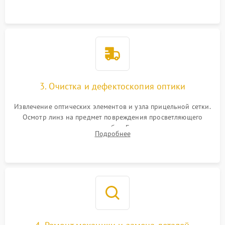
точки попадания или заклинивания подвижных частей.
3. Очистка и дефектоскопия оптики
Извлечение оптических элементов и узла прицельной сетки.
Осмотр линз на предмет повреждения просветляющего
покрытия или появления грибка. Бережная очистка стекол
Подробнее
спецрастворами. Проверка целостности гравированной
сетки и модуля ее подсветки.