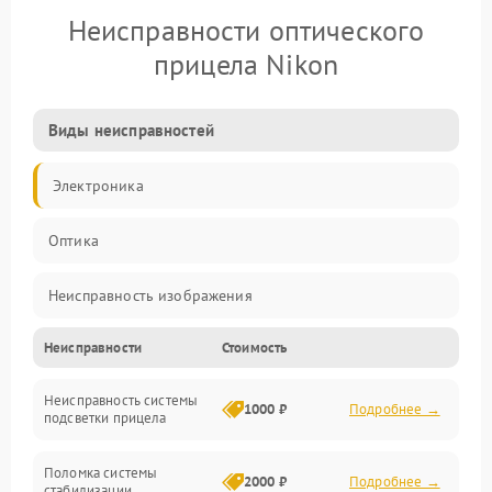
Неисправности оптического
прицела Nikon
Виды неисправностей
Электроника
Оптика
Неисправность изображения
Неисправности
Стоимость
Механические повреждения
Неисправность системы
Неисправность фокусировки и оптики
1000 ₽
Подробнее →
подсветки прицела
Неисправность подсветки и электроники
Поломка системы
2000 ₽
Подробнее →
стабилизации