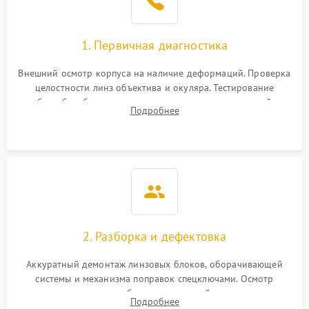
1. Первичная диагностика
Внешний осмотр корпуса на наличие деформаций. Проверка
целостности линз объектива и окуляра. Тестирование
работы барабанчиков ввода поправок, кольца отстройки
Подробнее
параллакса и зума. Выявление сколов, внутренних
загрязнений и нарушений герметичности.
2. Разборка и дефектовка
Аккуратный демонтаж линзовых блоков, оборачивающей
системы и механизма поправок спецключами. Осмотр
внутренних резьбовых соединений, пружин и
Подробнее
уплотнительных колец. Поиск причин люфта, смещения