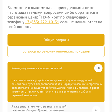
Вы можете ознакомиться с приведенными ниже
часто задаваемыми вопросами, либо обратиться в
сервисный центр “FIX-Nikon” по следующему
телефону
+7 (833) 222-10-31
если не нашли ответ на
свой вопрос.
Общие вопросы
Вопросы по ремонту оптических прицелов
Какие документы вы предоставляете?
На этапе приема устройства на диагностику и последующий
ремонт вам будет предоставлен заказ-наряд с указанием страховых
обязательств на ваше устройство. Далее, после выполнения работ
по ремонту техники, вы получите акт выполненных работ и
гарантийный талон.
Я уже знаю в чем неисправность и какой
ремонт необходим. Для чего проводить