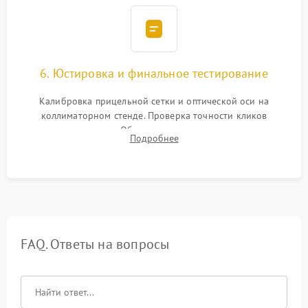
6. Юстировка и финальное тестирование
Калибровка прицельной сетки и оптической оси на
коллиматорном стенде. Проверка точности кликов
механизма поправок. Обязательное испытание прицела на
Подробнее
ударном стенде для проверки устойчивости к отдаче и
гарантии сохранения точки пристрелки.
FAQ. Ответы на вопросы