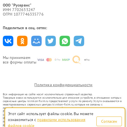
ООО "Русервис"
ИНН 7702633247
ОГРН 1077746335776
Поделиться в соц. сетях:
Мы принимаем
все формы оплаты
Политика конфиденциальности
Вся информация на сайте носит исключительно справочный характер.
Товарные знаки используются исключительно для описания устройств, в отношении которых
сервисные центры kir.nikon-fixim.ru предоставляют услуги по ремонту. Услуги оказываются в
неавторизованных сервисных центрах kir.nikon-fixim.ru, которые не связаны с
правообладателями товарных знаков или их официальными представителями.
Ремонт осуществляется для устройств, уже введенных в гражданский оборот в соответствии
Этот сайт использует файлы cookie. Вы можете
со статьей 1487 ГК РФ.
Использование товарных знаков не преследует цели индивидуализации услуг или введения
ознакомиться с
правилами использования
Согласен
потребителей в заблуждение, а служит для информирования о предоставляемых услугах по
ремонту техники указанных брендов.
файлов cookie