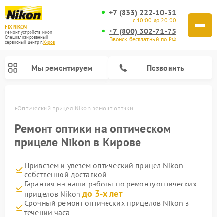
+7 (833) 222-10-31
с 10:00 до 20:00
FIX-NIKON
+7 (800) 302-71-75
Ремонт устройств Nikon
Специализированный
Звонок бесплатный по РФ
cервисный центр г.
Киров
Мы ремонтируем
Позвонить
ирове
Оптический прицел Nikon ремонт оптики
Ремонт оптики на оптическом
прицеле Nikon в Кирове
Привезем и увезем оптический прицел Nikon
собственной доставкой
Гарантия на наши работы по ремонту оптических
до 3-х лет
прицелов Nikon
Ремонт цифровых монокуляров Nikon
Ремонт цифровых биноклей Nikon
Ремонт оптических нивелиров Nikon
Срочный ремонт оптических прицелов Nikon в
течении часа