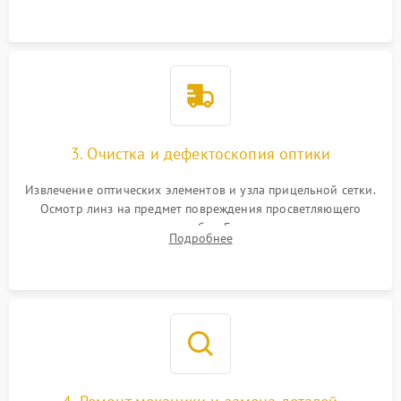
точки попадания или заклинивания подвижных частей.
3. Очистка и дефектоскопия оптики
Извлечение оптических элементов и узла прицельной сетки.
Осмотр линз на предмет повреждения просветляющего
покрытия или появления грибка. Бережная очистка стекол
Подробнее
спецрастворами. Проверка целостности гравированной
сетки и модуля ее подсветки.