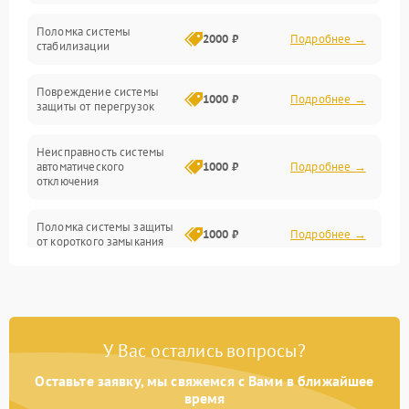
Неисправность подсветки и электроники
Поломка системы
2000 ₽
Подробнее →
стабилизации
Прочие неисправности
Повреждение системы
1000 ₽
Подробнее →
защиты от перегрузок
Электропитание
Неисправность системы
Механика
автоматического
1000 ₽
Подробнее →
отключения
Управление
Поломка системы защиты
1000 ₽
Подробнее →
от короткого замыкания
Корпус/Герметичность
Повреждение системы
Датчики
1000 ₽
Подробнее →
защиты от перегрева
У Вас остались вопросы?
Неисправность системы
защиты от
1000 ₽
Подробнее →
перенапряжения
Оставьте заявку, мы свяжемся с Вами в ближайшее
время