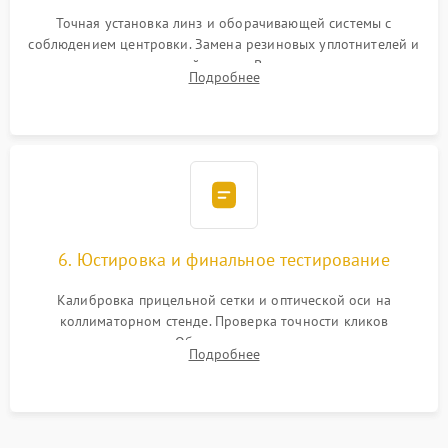
Точная установка линз и оборачивающей системы с
соблюдением центровки. Замена резиновых уплотнителей и
нанесение влагозащитной смазки. Вакуумирование корпуса
Подробнее
и заполнение его осушенным азотом или аргоном для
защиты линз от внутреннего запотевания.
6. Юстировка и финальное тестирование
Калибровка прицельной сетки и оптической оси на
коллиматорном стенде. Проверка точности кликов
механизма поправок. Обязательное испытание прицела на
Подробнее
ударном стенде для проверки устойчивости к отдаче и
гарантии сохранения точки пристрелки.