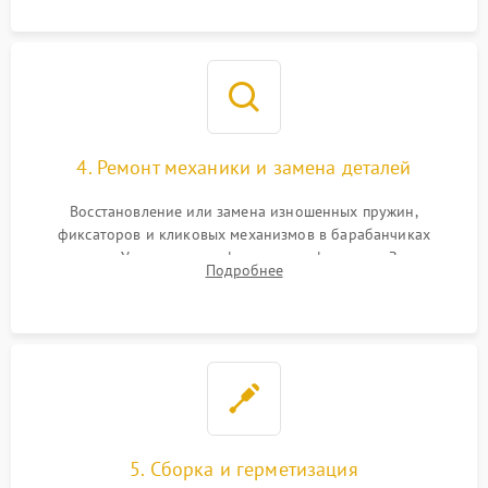
сетки и модуля ее подсветки.
4. Ремонт механики и замена деталей
Восстановление или замена изношенных пружин,
фиксаторов и кликовых механизмов в барабанчиках
поправок. Устранение люфтов в трансфокаторе. Замена
Подробнее
поврежденных линз, разбитой сетки или восстановление
контактов в цепи подсветки прицельной марки.
5. Сборка и герметизация