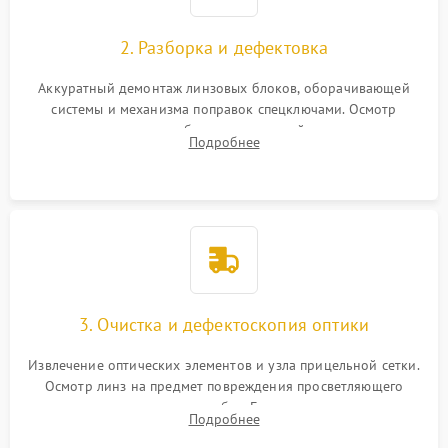
2. Разборка и дефектовка
Аккуратный демонтаж линзовых блоков, оборачивающей
системы и механизма поправок спецключами. Осмотр
внутренних резьбовых соединений, пружин и
Подробнее
уплотнительных колец. Поиск причин люфта, смещения
точки попадания или заклинивания подвижных частей.
3. Очистка и дефектоскопия оптики
Извлечение оптических элементов и узла прицельной сетки.
Осмотр линз на предмет повреждения просветляющего
покрытия или появления грибка. Бережная очистка стекол
Подробнее
спецрастворами. Проверка целостности гравированной