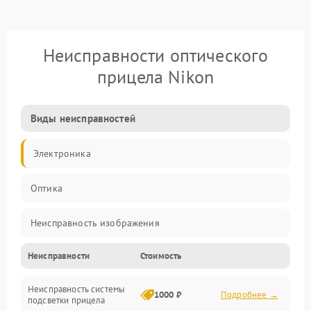
Неисправности оптического
прицела Nikon
Виды неисправностей
Электроника
Оптика
Неисправность изображения
Неисправности
Стоимость
Механические повреждения
Неисправность системы
Неисправность фокусировки и оптики
1000 ₽
Подробнее →
подсветки прицела