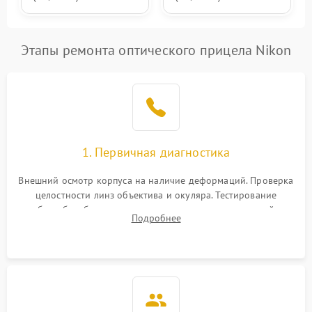
Этапы ремонта оптического прицела Nikon
1. Первичная диагностика
Внешний осмотр корпуса на наличие деформаций. Проверка
целостности линз объектива и окуляра. Тестирование
работы барабанчиков ввода поправок, кольца отстройки
Подробнее
параллакса и зума. Выявление сколов, внутренних
загрязнений и нарушений герметичности.