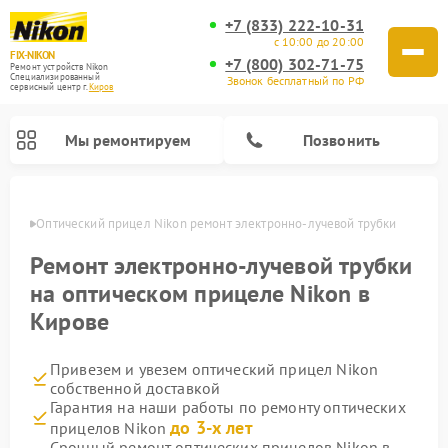
+7 (833) 222-10-31
с 10:00 до 20:00
FIX-NIKON
+7 (800) 302-71-75
Ремонт устройств Nikon
Специализированный
Звонок бесплатный по РФ
cервисный центр г.
Киров
Мы ремонтируем
Позвонить
ирове
Оптический прицел Nikon ремонт электронно-лучевой трубки
Ремонт электронно-лучевой трубки
на оптическом прицеле Nikon в
Кирове
Привезем и увезем оптический прицел Nikon
собственной доставкой
Гарантия на наши работы по ремонту оптических
Ремонт цифровых монокуляров Nikon
Ремонт цифровых биноклей Nikon
Ремонт оптических нивелиров Nikon
до 3-х лет
прицелов Nikon
Срочный ремонт оптических прицелов Nikon в