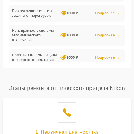
Прочие неисправности
Повреждение системы
1000 ₽
Подробнее →
защиты от перегрузок
Электропитание
Неисправность системы
Механика
автоматического
1000 ₽
Подробнее →
отключения
Управление
Поломка системы защиты
1000 ₽
Подробнее →
от короткого замыкания
Корпус/Герметичность
Повреждение системы
Датчики
1000 ₽
Подробнее →
защиты от перегрева
Этапы ремонта оптического прицела Nikon
Неисправность системы
защиты от
1000 ₽
Подробнее →
перенапряжения
Неисправность системы
1000 ₽
Подробнее →
защиты от замыкания
1. Первичная диагностика