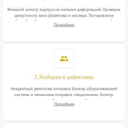
Неисправность системы
1000 ₽
Подробнее →
защиты от перегрева
Внешний осмотр корпуса на наличие деформаций. Проверка
целостности линз объектива и окуляра. Тестирование
работы барабанчиков ввода поправок, кольца отстройки
Поломка системы защиты
Подробнее
1000 ₽
Подробнее →
параллакса и зума. Выявление сколов, внутренних
от перенапряжения
загрязнений и нарушений герметичности.
Поломка системы защиты
1000 ₽
Подробнее →
от замыкания
2. Разборка и дефектовка
Аккуратный демонтаж линзовых блоков, оборачивающей
системы и механизма поправок спецключами. Осмотр
внутренних резьбовых соединений, пружин и
Подробнее
уплотнительных колец. Поиск причин люфта, смещения
точки попадания или заклинивания подвижных частей.