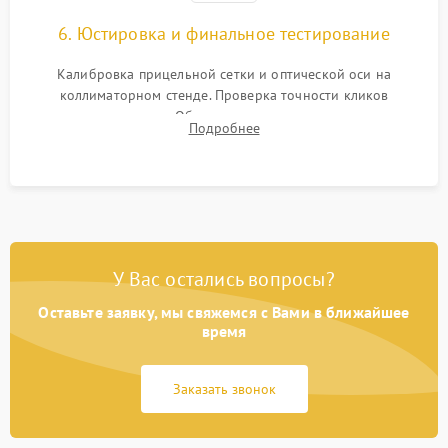
6. Юстировка и финальное тестирование
Калибровка прицельной сетки и оптической оси на
коллиматорном стенде. Проверка точности кликов
механизма поправок. Обязательное испытание прицела на
Подробнее
ударном стенде для проверки устойчивости к отдаче и
гарантии сохранения точки пристрелки.
У Вас остались вопросы?
Оставьте заявку, мы свяжемся с Вами в ближайшее
время
Заказать звонок