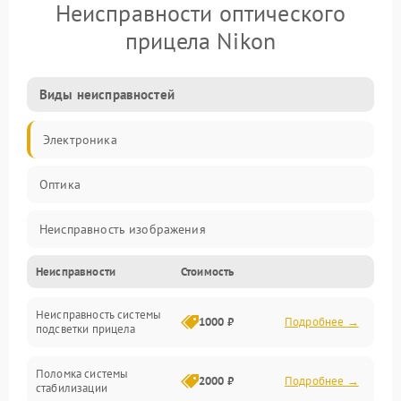
Неисправности оптического
прицела Nikon
Виды неисправностей
Электроника
Оптика
Неисправность изображения
Неисправности
Стоимость
Механические повреждения
Неисправность системы
Неисправность фокусировки и оптики
1000 ₽
Подробнее →
подсветки прицела
Неисправность подсветки и электроники
Поломка системы
2000 ₽
Подробнее →
стабилизации