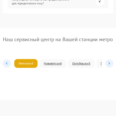
для юридических лиц?
Наш сервисный центр на Вашей станции метро
Ленинский
Нововятский
Октябрьский
Первомай