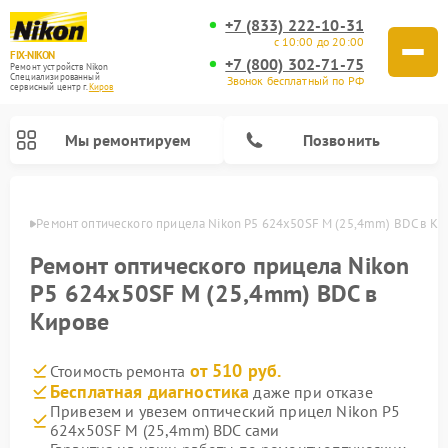
+7 (833) 222-10-31
с 10:00 до 20:00
FIX-NIKON
+7 (800) 302-71-75
Ремонт устройств Nikon
Специализированный
Звонок бесплатный по РФ
cервисный центр г.
Киров
Мы ремонтируем
Позвонить
ирове
Ремонт оптического прицела Nikon P5 624x50SF M (25,4mm) BDC в Ки
Ремонт оптического прицела Nikon
P5 624x50SF M (25,4mm) BDC в
Кирове
от 510 руб.
Стоимость ремонта
Бесплатная диагностика
даже при отказе
Привезем и увезем оптический прицел Nikon P5
Ремонт цифровых монокуляров Nikon
Ремонт цифровых биноклей Nikon
Ремонт оптических нивелиров Nikon
624x50SF M (25,4mm) BDC сами