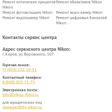
Ремонт оптических прицелов
Ремонт объективов Nikon
Nikon
Ремонт фотовспышек Nikon
Ремонт экшн-камер Nikon
Ремонт видеокамер Nikon
Ремонт цифровых биноклей
Nikon
Ремонт дальномеров Nikon
Ремонт оптических
нивелиров Nikon
Контакты сервис центра
Ремонт цифровых монокуляров Nikon
Адрес сервисного центра Nikon:
г. Киров, ул. Воровского, 107
Горячая линия:
+7 (833) 222-10-31
Контактный телефон:
8 (800) 302-71-75
Электронная почта:
info@nikon-fixim.ru
для юридических лиц
manager@fix-nikon.ru