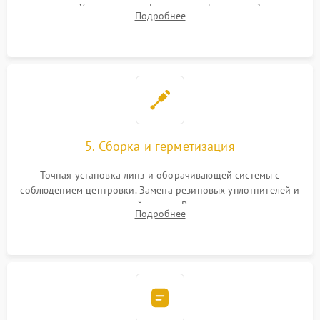
поправок. Устранение люфтов в трансфокаторе. Замена
Подробнее
поврежденных линз, разбитой сетки или восстановление
контактов в цепи подсветки прицельной марки.
5. Сборка и герметизация
Точная установка линз и оборачивающей системы с
соблюдением центровки. Замена резиновых уплотнителей и
нанесение влагозащитной смазки. Вакуумирование корпуса
Подробнее
и заполнение его осушенным азотом или аргоном для
защиты линз от внутреннего запотевания.