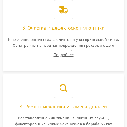
3. Очистка и дефектоскопия оптики
Извлечение оптических элементов и узла прицельной сетки.
Осмотр линз на предмет повреждения просветляющего
покрытия или появления грибка. Бережная очистка стекол
Подробнее
спецрастворами. Проверка целостности гравированной
сетки и модуля ее подсветки.
4. Ремонт механики и замена деталей
Восстановление или замена изношенных пружин,
фиксаторов и кликовых механизмов в барабанчиках