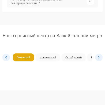
для юридических лиц?
Наш сервисный центр на Вашей станции метро
Ленинский
Нововятский
Октябрьский
Первомай