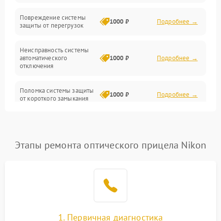
Прочие неисправности
Повреждение системы
1000 ₽
Подробнее →
защиты от перегрузок
Электропитание
Неисправность системы
Механика
автоматического
1000 ₽
Подробнее →
отключения
Управление
Поломка системы защиты
1000 ₽
Подробнее →
от короткого замыкания
Корпус/Герметичность
Повреждение системы
Датчики
1000 ₽
Подробнее →
защиты от перегрева
Этапы ремонта оптического прицела Nikon
Неисправность системы
защиты от
1000 ₽
Подробнее →
перенапряжения
Неисправность системы
1000 ₽
Подробнее →
защиты от замыкания
1. Первичная диагностика