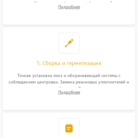
поправок. Устранение люфтов в трансфокаторе. Замена
Подробнее
поврежденных линз, разбитой сетки или восстановление
контактов в цепи подсветки прицельной марки.
5. Сборка и герметизация
Точная установка линз и оборачивающей системы с
соблюдением центровки. Замена резиновых уплотнителей и
нанесение влагозащитной смазки. Вакуумирование корпуса
Подробнее
и заполнение его осушенным азотом или аргоном для
защиты линз от внутреннего запотевания.