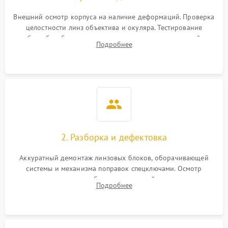
Неисправность системы
1000 ₽
Подробнее →
защиты от перегрева
Внешний осмотр корпуса на наличие деформаций. Проверка
целостности линз объектива и окуляра. Тестирование
работы барабанчиков ввода поправок, кольца отстройки
Поломка системы защиты
Подробнее
1000 ₽
Подробнее →
параллакса и зума. Выявление сколов, внутренних
от перенапряжения
загрязнений и нарушений герметичности.
Поломка системы защиты
1000 ₽
Подробнее →
от замыкания
2. Разборка и дефектовка
Аккуратный демонтаж линзовых блоков, оборачивающей
системы и механизма поправок спецключами. Осмотр
внутренних резьбовых соединений, пружин и
Подробнее
уплотнительных колец. Поиск причин люфта, смещения
точки попадания или заклинивания подвижных частей.