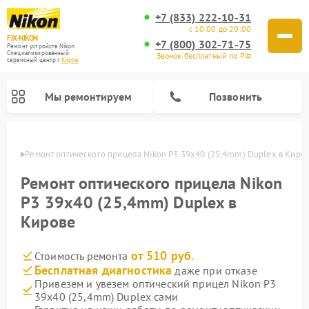
+7 (833) 222-10-31
с 10:00 до 20:00
FIX-NIKON
+7 (800) 302-71-75
Ремонт устройств Nikon
Специализированный
Звонок бесплатный по РФ
cервисный центр г.
Киров
Мы ремонтируем
Позвонить
ирове
Ремонт оптического прицела Nikon P3 39x40 (25,4mm) Duplex в Киро
Ремонт оптического прицела Nikon
P3 39x40 (25,4mm) Duplex в
Кирове
от 510 руб.
Стоимость ремонта
Бесплатная диагностика
даже при отказе
Привезем и увезем оптический прицел Nikon P3
Ремонт цифровых монокуляров Nikon
Ремонт цифровых биноклей Nikon
Ремонт оптических нивелиров Nikon
39x40 (25,4mm) Duplex сами