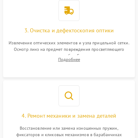
3. Очистка и дефектоскопия оптики
Извлечение оптических элементов и узла прицельной сетки.
Осмотр линз на предмет повреждения просветляющего
покрытия или появления грибка. Бережная очистка стекол
Подробнее
спецрастворами. Проверка целостности гравированной
сетки и модуля ее подсветки.
4. Ремонт механики и замена деталей
Восстановление или замена изношенных пружин,
фиксаторов и кликовых механизмов в барабанчиках