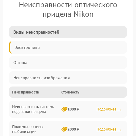
Неисправности оптического
прицела Nikon
Виды неисправностей
Электроника
Оптика
Неисправность изображения
Неисправности
Стоимость
Механические повреждения
Неисправность системы
Неисправность фокусировки и оптики
1000 ₽
Подробнее →
подсветки прицела
Неисправность подсветки и электроники
Поломка системы
2000 ₽
Подробнее →
стабилизации