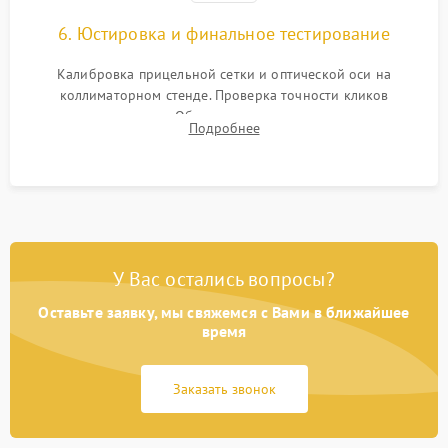
6. Юстировка и финальное тестирование
Калибровка прицельной сетки и оптической оси на
коллиматорном стенде. Проверка точности кликов
механизма поправок. Обязательное испытание прицела на
Подробнее
ударном стенде для проверки устойчивости к отдаче и
гарантии сохранения точки пристрелки.
У Вас остались вопросы?
Оставьте заявку, мы свяжемся с Вами в ближайшее
время
Заказать звонок