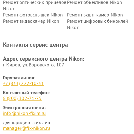
Ремонт оптических прицелов
Ремонт объективов Nikon
Nikon
Ремонт фотовспышек Nikon
Ремонт экшн-камер Nikon
Ремонт видеокамер Nikon
Ремонт цифровых биноклей
Nikon
Ремонт дальномеров Nikon
Ремонт оптических
нивелиров Nikon
Контакты сервис центра
Ремонт цифровых монокуляров Nikon
Адрес сервисного центра Nikon:
г. Киров, ул. Воровского, 107
Горячая линия:
+7 (833) 222-10-31
Контактный телефон:
8 (800) 302-71-75
Электронная почта:
info@nikon-fixim.ru
для юридических лиц
manager@fix-nikon.ru