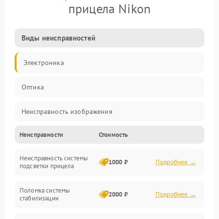
прицела Nikon
Виды неисправностей
Электроника
Оптика
Неисправность изображения
Неисправности
Стоимость
Механические повреждения
Неисправность системы
Неисправность фокусировки и оптики
1000 ₽
Подробнее →
подсветки прицела
Неисправность подсветки и электроники
Поломка системы
2000 ₽
Подробнее →
стабилизации
Прочие неисправности