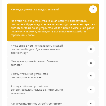
Какие документы вы предоставляете?
На этапе приема устройства на диагностику и последующий
ремонт вам будет предоставлен заказ-наряд с указанием страховых
обязательств на ваше устройство. Далее, после выполнения работ
по ремонту техники, вы получите акт выполненных работ и
гарантийный талон.
Я уже знаю в чем неисправность и какой
ремонт необходим. Для чего проводить
диагностику?
Мне нужен срочный ремонт. Сможете
сделать?
Я хочу, чтобы мое устройство
ремонтировали при мне.
Я хочу, чтобы мое устройство
ремонтировалось только оригинальными
запчастями.
Как я узнаю, что мое устройство готово?