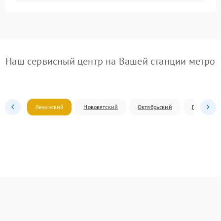
Наш сервисный центр на Вашей станции метро
Ленинский
Нововятский
Октябрьский
Первомай