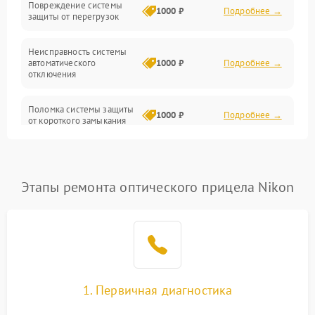
Повреждение системы
1000 ₽
Подробнее →
защиты от перегрузок
Электропитание
Неисправность системы
Механика
автоматического
1000 ₽
Подробнее →
отключения
Управление
Поломка системы защиты
1000 ₽
Подробнее →
от короткого замыкания
Корпус/Герметичность
Повреждение системы
Датчики
1000 ₽
Подробнее →
защиты от перегрева
Этапы ремонта оптического прицела Nikon
Неисправность системы
защиты от
1000 ₽
Подробнее →
перенапряжения
Неисправность системы
1000 ₽
Подробнее →
защиты от замыкания
1. Первичная диагностика
Неисправность системы
1000 ₽
Подробнее →