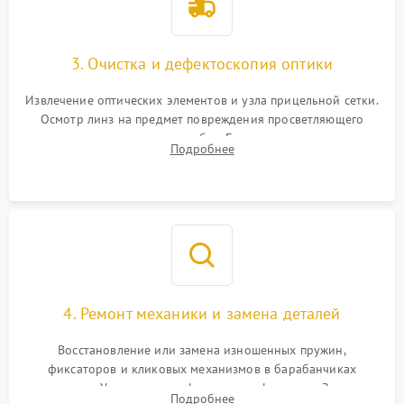
3. Очистка и дефектоскопия оптики
Извлечение оптических элементов и узла прицельной сетки.
Осмотр линз на предмет повреждения просветляющего
покрытия или появления грибка. Бережная очистка стекол
Подробнее
спецрастворами. Проверка целостности гравированной
сетки и модуля ее подсветки.
4. Ремонт механики и замена деталей
Восстановление или замена изношенных пружин,
фиксаторов и кликовых механизмов в барабанчиках
поправок. Устранение люфтов в трансфокаторе. Замена
Подробнее