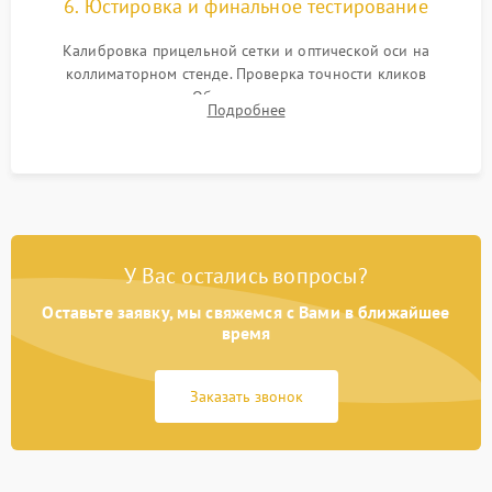
6. Юстировка и финальное тестирование
Калибровка прицельной сетки и оптической оси на
коллиматорном стенде. Проверка точности кликов
механизма поправок. Обязательное испытание прицела на
Подробнее
ударном стенде для проверки устойчивости к отдаче и
гарантии сохранения точки пристрелки.
У Вас остались вопросы?
Оставьте заявку, мы свяжемся с Вами в ближайшее
время
Заказать звонок