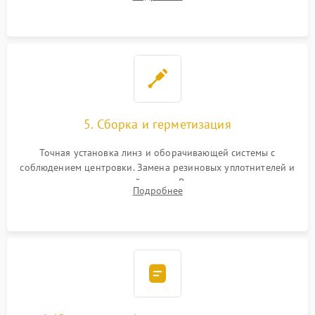
поврежденных линз, разбитой сетки или восстановление
контактов в цепи подсветки прицельной марки.
5. Сборка и герметизация
Точная установка линз и оборачивающей системы с
соблюдением центровки. Замена резиновых уплотнителей и
нанесение влагозащитной смазки. Вакуумирование корпуса
Подробнее
и заполнение его осушенным азотом или аргоном для
защиты линз от внутреннего запотевания.