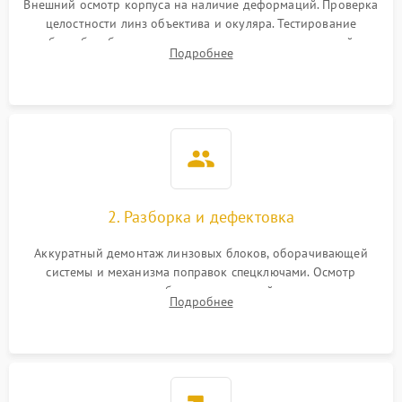
защиты от перегрева
Внешний осмотр корпуса на наличие деформаций. Проверка
целостности линз объектива и окуляра. Тестирование
работы барабанчиков ввода поправок, кольца отстройки
Поломка системы защиты
Подробнее
1000 ₽
Подробнее →
параллакса и зума. Выявление сколов, внутренних
от перенапряжения
загрязнений и нарушений герметичности.
Поломка системы защиты
1000 ₽
Подробнее →
от замыкания
2. Разборка и дефектовка
Аккуратный демонтаж линзовых блоков, оборачивающей
системы и механизма поправок спецключами. Осмотр
внутренних резьбовых соединений, пружин и
Подробнее
уплотнительных колец. Поиск причин люфта, смещения
точки попадания или заклинивания подвижных частей.