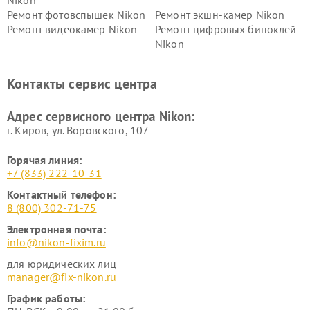
Ремонт фотовспышек Nikon
Ремонт экшн-камер Nikon
Ремонт видеокамер Nikon
Ремонт цифровых биноклей
Nikon
Ремонт дальномеров Nikon
Ремонт оптических
нивелиров Nikon
Контакты сервис центра
Ремонт цифровых монокуляров Nikon
Адрес сервисного центра Nikon:
г. Киров, ул. Воровского, 107
Горячая линия:
+7 (833) 222-10-31
Контактный телефон:
8 (800) 302-71-75
Электронная почта:
info@nikon-fixim.ru
для юридических лиц
manager@fix-nikon.ru
График работы: