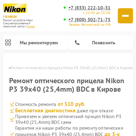
+7 (833) 222-10-31
с 10:00 до 20:00
FIX-NIKON
+7 (800) 302-71-75
Ремонт устройств Nikon
Специализированный
Звонок бесплатный по РФ
cервисный центр г.
Киров
Мы ремонтируем
Позвонить
ирове
Ремонт оптического прицела Nikon P3 39x40 (25,4mm) BDC в Кирове
Ремонт оптического прицела Nikon
P3 39x40 (25,4mm) BDC в Кирове
от 510 руб.
Стоимость ремонта
Бесплатная диагностика
даже при отказе
Привезем и увезем оптический прицел Nikon P3
39x40 (25,4mm) BDC сами
Ремонт цифровых монокуляров Nikon
Ремонт цифровых биноклей Nikon
Ремонт оптических нивелиров Nikon
Гарантия на наши работы по ремонту оптических
до 3-х
прицелов Nikon P3 39x40 (25,4mm) BDC