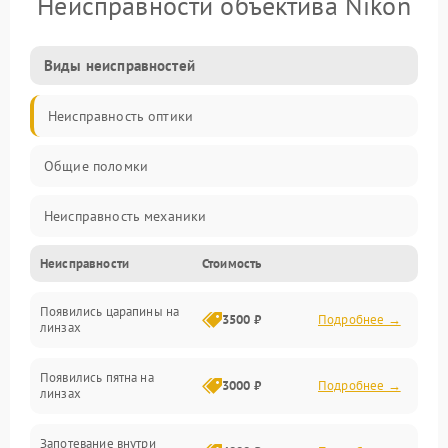
Неисправности объектива Nikon
Виды неисправностей
Неисправность оптики
Общие поломки
Неисправность механики
Неисправности
Стоимость
Неисправность электроники (если объектив с мотором/
стабилизатором)
Появились царапины на
3500 ₽
Подробнее →
линзах
Прочие неисправности
Появились пятна на
3000 ₽
Подробнее →
линзах
Запотевание внутри