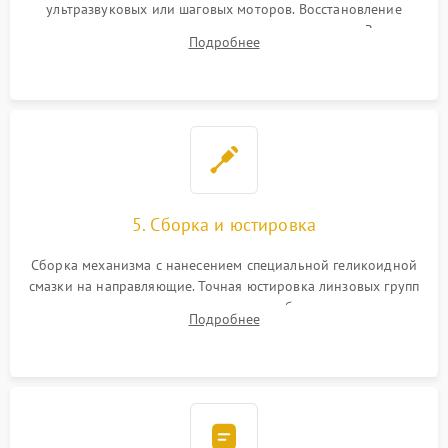
ультразвуковых или шаговых моторов. Восстановление
геометрии направляющих при заклинивании зума. Замена
Подробнее
неисправного блока диафрагмы, датчиков положения или
поврежденных линз.
5. Сборка и юстировка
Сборка механизма с нанесением специальной геликоидной
смазки на направляющие. Точная юстировка линзовых групп
программным или механическим способом для устранения
Подробнее
бэк