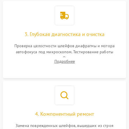
3. Глубокая диагностика и очистка
Проверка целостности шлейфов диафрагмы и мотора
автофокуса под микроскопом. Тестирование работы
электромагнитного привода. Очистка оптических элементов
Подробнее
от пыли, следов влаги и грибка спецрастворами без
повреждения просветления.
4. Компонентный ремонт
Замена поврежденных шлейфов, вышедших из строя