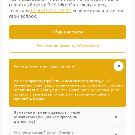
сервисный центр “FIX-Nikon” по следующему
телефону
+7 (833) 222-10-31
если не нашли ответ на
свой вопрос.
Общие вопросы
Вопросы по ремонту объективов
Какие документы вы предоставляете?
На этапе приема устройства на диагностику и последующий
ремонт вам будет предоставлен заказ-наряд с указанием страховых
обязательств на ваше устройство. Далее, после выполнения работ
по ремонту техники, вы получите акт выполненных работ и
гарантийный талон.
Я уже знаю в чем неисправность и какой
ремонт необходим. Для чего проводить
диагностику?
Мне нужен срочный ремонт. Сможете