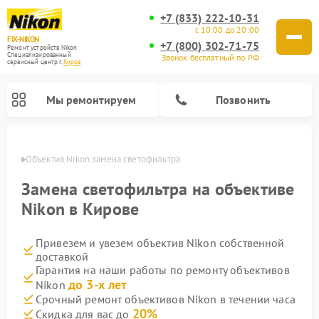
+7 (833) 222-10-31
с 10:00 до 20:00
FIX-NIKON
+7 (800) 302-71-75
Ремонт устройств Nikon
Специализированный
Звонок бесплатный по РФ
cервисный центр г.
Киров
Мы ремонтируем
Позвонить
ирове
Объектив Nikon замена светофильтра
Замена светофильтра на объективе
Nikon в Кирове
Привезем и увезем объектив Nikon собственной
доставкой
Гарантия на наши работы по ремонту объективов
до 3-х лет
Nikon
Ремонт цифровых монокуляров Nikon
Ремонт оптических прицелов Nikon
Ремонт цифровых биноклей Nikon
Ремонт оптических нивелиров Nikon
Срочный ремонт объективов Nikon в течении часа
20%
Скидка для вас до