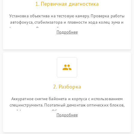
1. Первичная диагностика
Установка объектива на тестовую камеру. Проверка работы
автофокуса, стабилизатора и плавности хода колец зума и
фокусировки. Визуальный осмотр линз на наличие царапин,
Подробнее
грибка, пыли и оценка состояния контактов байонета.
2. Разборка
Аккуратное снятие байонета и корпуса с использованием
специнструмента. Поэтапный демонтаж оптических блоков,
шлейфов и приводов. Обязательная маркировка положения
Подробнее
линзовых групп для сохранения заводской центровки при
сборке.