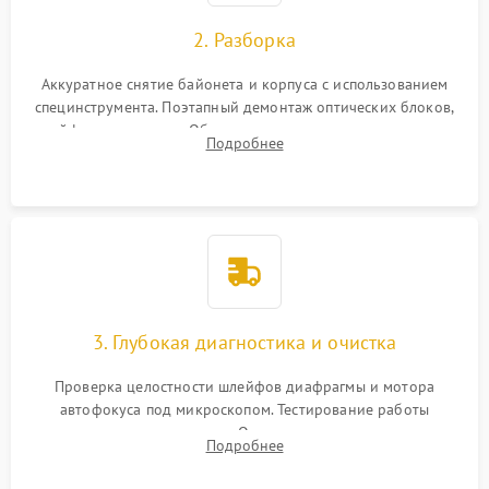
2. Разборка
Аккуратное снятие байонета и корпуса с использованием
специнструмента. Поэтапный демонтаж оптических блоков,
шлейфов и приводов. Обязательная маркировка положения
Подробнее
линзовых групп для сохранения заводской центровки при
сборке.
3. Глубокая диагностика и очистка
Проверка целостности шлейфов диафрагмы и мотора
автофокуса под микроскопом. Тестирование работы
электромагнитного привода. Очистка оптических элементов
Подробнее
от пыли, следов влаги и грибка спецрастворами без
повреждения просветления.