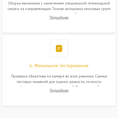
Сборка механизма с нанесением специальной геликоидной
смазки на направляющие. Точная юстировка линзовых групп
программным или механическим способом для устранения
Подробнее
бэк
6. Финальное тестирование
Проверка объектива на камере во всех режимах. Съемка
тестовых мишеней для оценки резкости, точности
автофокуса и отсутствия искажений. Проверка работы
Подробнее
диафрагмы на закрытых значениях и тестирование
оптической стабилизации.