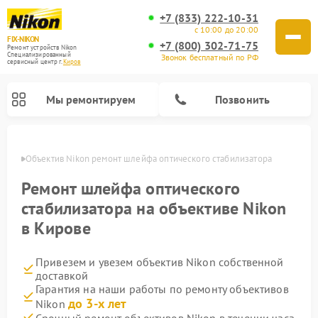
+7 (833) 222-10-31
с 10:00 до 20:00
FIX-NIKON
+7 (800) 302-71-75
Ремонт устройств Nikon
Специализированный
Звонок бесплатный по РФ
cервисный центр г.
Киров
Мы ремонтируем
Позвонить
ирове
Объектив Nikon ремонт шлейфа оптического стабилизатора
Ремонт шлейфа оптического
стабилизатора на объективе Nikon
в Кирове
Привезем и увезем объектив Nikon собственной
доставкой
Гарантия на наши работы по ремонту объективов
Ремонт цифровых монокуляров Nikon
Ремонт оптических прицелов Nikon
Ремонт цифровых биноклей Nikon
Ремонт оптических нивелиров Nikon
до 3-х лет
Nikon
Срочный ремонт объективов Nikon в течении часа