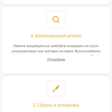
4. Компонентный ремонт
Замена поврежденных шлейфов, вышедших из строя
ультразвуковых или шаговых моторов. Восстановление
геометрии направляющих при заклинивании зума. Замена
Подробнее
неисправного блока диафрагмы, датчиков положения или
поврежденных линз.
5. Сборка и юстировка