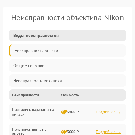
Неисправности объектива Nikon
Виды неисправностей
Неисправность оптики
Общие поломки
Неисправность механики
Неисправности
Стоимость
Неисправность электроники (если объектив с мотором/
стабилизатором)
Появились царапины на
3500 ₽
Подробнее →
линзах
Прочие неисправности
Появились пятна на
3000 ₽
Подробнее →
линзах