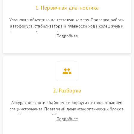
1. Первичная диагностика
Установка объектива на тестовую камеру. Проверка работы
автофокуса, стабилизатора и плавности хода колец зума и
фокусировки. Визуальный осмотр линз на наличие царапин,
Подробнее
грибка, пыли и оценка состояния контактов байонета.
2. Разборка
Аккуратное снятие байонета и корпуса с использованием
специнструмента. Поэтапный демонтаж оптических блоков,
шлейфов и приводов. Обязательная маркировка положения
Подробнее
линзовых групп для сохранения заводской центровки при
сборке.