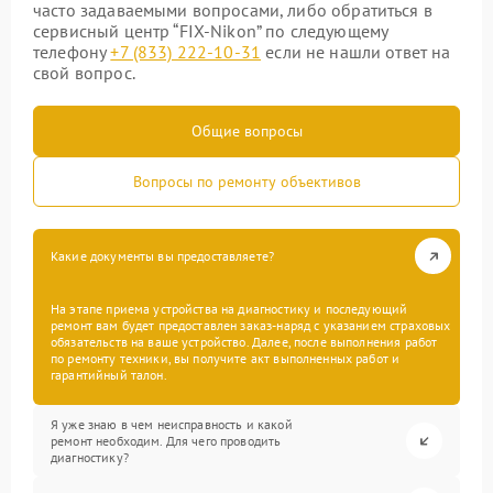
часто задаваемыми вопросами, либо обратиться в
сервисный центр “FIX-Nikon” по следующему
телефону
+7 (833) 222-10-31
если не нашли ответ на
свой вопрос.
Общие вопросы
Вопросы по ремонту объективов
Какие документы вы предоставляете?
На этапе приема устройства на диагностику и последующий
ремонт вам будет предоставлен заказ-наряд с указанием страховых
обязательств на ваше устройство. Далее, после выполнения работ
по ремонту техники, вы получите акт выполненных работ и
гарантийный талон.
Я уже знаю в чем неисправность и какой
ремонт необходим. Для чего проводить
диагностику?