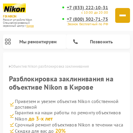
+7 (833) 222-10-31
с 10:00 до 20:00
FIX-NIKON
+7 (800) 302-71-75
Ремонт устройств Nikon
Специализированный
Звонок бесплатный по РФ
cервисный центр г.
Киров
Мы ремонтируем
Позвонить
ирове
Объектив Nikon разблокировка заклинивания
Разблокировка заклинивания на
объективе Nikon в Кирове
Привезем и увезем объектив Nikon собственной
доставкой
Гарантия на наши работы по ремонту объективов
до 3-х лет
Nikon
Ремонт цифровых монокуляров Nikon
Ремонт оптических прицелов Nikon
Ремонт цифровых биноклей Nikon
Ремонт оптических нивелиров Nikon
Срочный ремонт объективов Nikon в течении часа
20%
Скидка для вас до