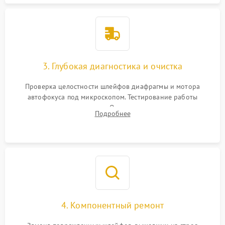
3. Глубокая диагностика и очистка
Проверка целостности шлейфов диафрагмы и мотора
автофокуса под микроскопом. Тестирование работы
электромагнитного привода. Очистка оптических элементов
Подробнее
от пыли, следов влаги и грибка спецрастворами без
повреждения просветления.
4. Компонентный ремонт