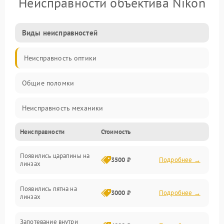
Неисправности объектива Nikon
Виды неисправностей
Неисправность оптики
Общие поломки
Неисправность механики
Неисправности
Стоимость
Неисправность электроники (если объектив с мотором/
стабилизатором)
Появились царапины на
3500 ₽
Подробнее →
линзах
Прочие неисправности
Появились пятна на
3000 ₽
Подробнее →
линзах
Запотевание внутри