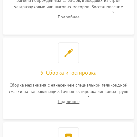
Замена поврежденных шлейфов, вышедших из строя
ультразвуковых или шаговых моторов. Восстановление
геометрии направляющих при заклинивании зума. Замена
Подробнее
неисправного блока диафрагмы, датчиков положения или
поврежденных линз.
5. Сборка и юстировка
Сборка механизма с нанесением специальной геликоидной
смазки на направляющие. Точная юстировка линзовых групп
программным или механическим способом для устранения
Подробнее
бэк