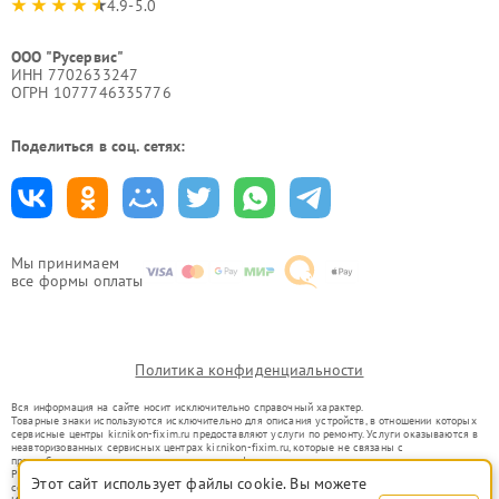
4.9-5.0
ООО "Русервис"
ИНН 7702633247
ОГРН 1077746335776
Поделиться в соц. сетях:
Мы принимаем
все формы оплаты
Политика конфиденциальности
Вся информация на сайте носит исключительно справочный характер.
Товарные знаки используются исключительно для описания устройств, в отношении которых
сервисные центры kir.nikon-fixim.ru предоставляют услуги по ремонту. Услуги оказываются в
неавторизованных сервисных центрах kir.nikon-fixim.ru, которые не связаны с
правообладателями товарных знаков или их официальными представителями.
Ремонт осуществляется для устройств, уже введенных в гражданский оборот в соответствии
Этот сайт использует файлы cookie. Вы можете
со статьей 1487 ГК РФ.