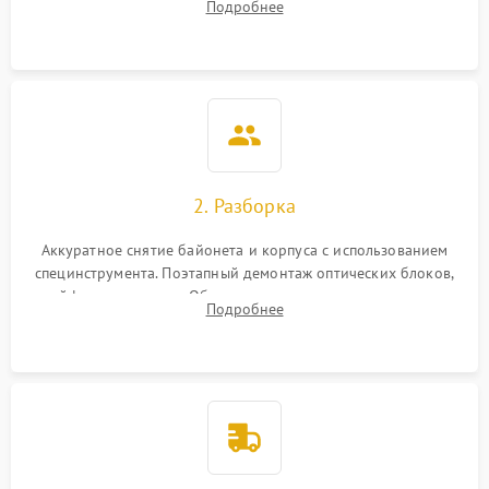
Подробнее
грибка, пыли и оценка состояния контактов байонета.
2. Разборка
Аккуратное снятие байонета и корпуса с использованием
специнструмента. Поэтапный демонтаж оптических блоков,
шлейфов и приводов. Обязательная маркировка положения
Подробнее
линзовых групп для сохранения заводской центровки при
сборке.