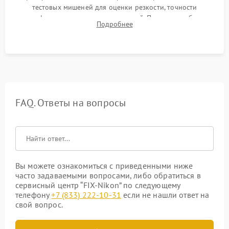
тестовых мишеней для оценки резкости, точности
автофокуса и отсутствия искажений. Проверка работы
Подробнее
диафрагмы на закрытых значениях и тестирование
оптической стабилизации.
FAQ. Ответы на вопросы
Вы можете ознакомиться с приведенными ниже
часто задаваемыми вопросами, либо обратиться в
сервисный центр “FIX-Nikon” по следующему
телефону
+7 (833) 222-10-31
если не нашли ответ на
свой вопрос.