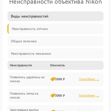
Неисправности объектива Nikon
Виды неисправностей
Неисправность оптики
Общие поломки
Неисправность механики
Неисправности
Стоимость
Неисправность электроники (если объектив с мотором/
стабилизатором)
Появились царапины на
3500 ₽
Подробнее →
линзах
Прочие неисправности
Появились пятна на
3000 ₽
Подробнее →
линзах
Запотевание внутри