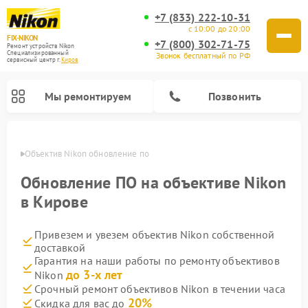
+7 (833) 222-10-31
с 10:00 до 20:00
FIX-NIKON
+7 (800) 302-71-75
Ремонт устройств Nikon
Специализированный
Звонок бесплатный по РФ
cервисный центр г.
Киров
Мы ремонтируем
Позвонить
ирове
Объектив Nikon обновление по
Обновление ПО на объективе Nikon
в Кирове
Привезем и увезем объектив Nikon собственной
доставкой
Гарантия на наши работы по ремонту объективов
до 3-х лет
Nikon
Ремонт цифровых монокуляров Nikon
Ремонт оптических прицелов Nikon
Ремонт цифровых биноклей Nikon
Ремонт оптических нивелиров Nikon
Срочный ремонт объективов Nikon в течении часа
20%
Скидка для вас до