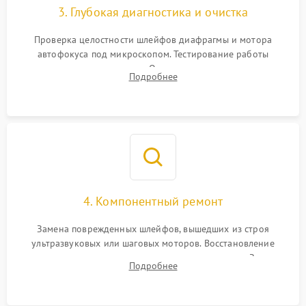
3. Глубокая диагностика и очистка
Проверка целостности шлейфов диафрагмы и мотора
автофокуса под микроскопом. Тестирование работы
электромагнитного привода. Очистка оптических элементов
Подробнее
от пыли, следов влаги и грибка спецрастворами без
повреждения просветления.
4. Компонентный ремонт
Замена поврежденных шлейфов, вышедших из строя
ультразвуковых или шаговых моторов. Восстановление
геометрии направляющих при заклинивании зума. Замена
Подробнее
неисправного блока диафрагмы, датчиков положения или
поврежденных линз.