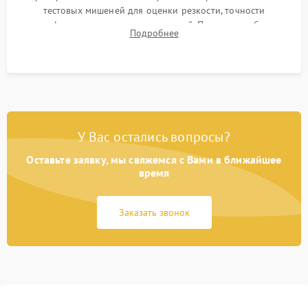
тестовых мишеней для оценки резкости, точности
автофокуса и отсутствия искажений. Проверка работы
Подробнее
диафрагмы на закрытых значениях и тестирование
оптической стабилизации.
У Вас остались вопросы?
Оставьте заявку, мы свяжемся с Вами в ближайшее
время
Заказать звонок