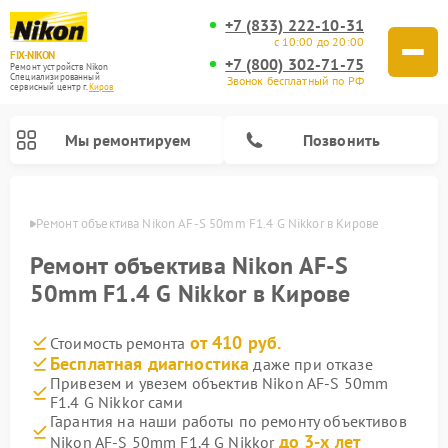
+7 (833) 222-10-31
с 10:00 до 20:00
FIX-NIKON
+7 (800) 302-71-75
Ремонт устройств Nikon
Специализированный
Звонок бесплатный по РФ
cервисный центр г.
Киров
Мы ремонтируем
Позвонить
ирове
Ремонт объектива Nikon AF-S 50mm F1.4 G Nikkor в Кирове
Ремонт объектива Nikon AF-S
50mm F1.4 G Nikkor в Кирове
от 410 руб.
Стоимость ремонта
Бесплатная диагностика
даже при отказе
Привезем и увезем объектив Nikon AF-S 50mm
F1.4 G Nikkor сами
Ремонт цифровых монокуляров Nikon
Ремонт оптических прицелов Nikon
Ремонт цифровых биноклей Nikon
Ремонт оптических нивелиров Nikon
Гарантия на наши работы по ремонту объективов
до 3-х лет
Nikon AF-S 50mm F1.4 G Nikkor