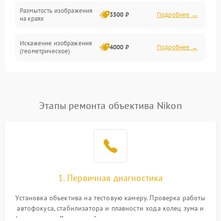
Размытость изображения
3500 ₽
Подробнее →
на краях
Искажение изображения
4000 ₽
Подробнее →
(геометрическое)
Появление бликов или
3500 ₽
Подробнее →
ореолов
Этапы ремонта объектива Nikon
Проблемы с резкостью
при всех фокусных
4500 ₽
Подробнее →
расстояниях
1. Первичная диагностика
Установка объектива на тестовую камеру. Проверка работы
автофокуса, стабилизатора и плавности хода колец зума и
фокусировки. Визуальный осмотр линз на наличие царапин,