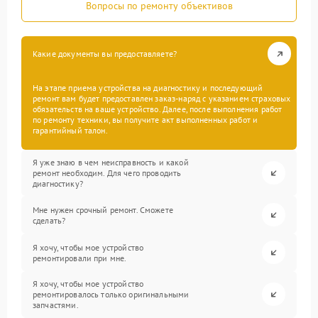
Вопросы по ремонту объективов
Какие документы вы предоставляете?
На этапе приема устройства на диагностику и последующий
ремонт вам будет предоставлен заказ-наряд с указанием страховых
обязательств на ваше устройство. Далее, после выполнения работ
по ремонту техники, вы получите акт выполненных работ и
гарантийный талон.
Я уже знаю в чем неисправность и какой
ремонт необходим. Для чего проводить
диагностику?
Мне нужен срочный ремонт. Сможете
сделать?
Я хочу, чтобы мое устройство
ремонтировали при мне.
Я хочу, чтобы мое устройство
ремонтировалось только оригинальными
запчастями.