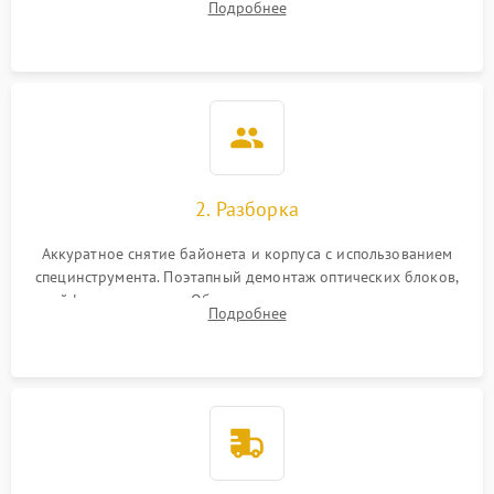
Подробнее
грибка, пыли и оценка состояния контактов байонета.
2. Разборка
Аккуратное снятие байонета и корпуса с использованием
специнструмента. Поэтапный демонтаж оптических блоков,
шлейфов и приводов. Обязательная маркировка положения
Подробнее
линзовых групп для сохранения заводской центровки при
сборке.