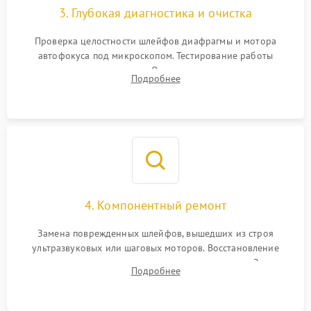
3. Глубокая диагностика и очистка
Проверка целостности шлейфов диафрагмы и мотора
автофокуса под микроскопом. Тестирование работы
электромагнитного привода. Очистка оптических элементов
Подробнее
от пыли, следов влаги и грибка спецрастворами без
повреждения просветления.
4. Компонентный ремонт
Замена поврежденных шлейфов, вышедших из строя
ультразвуковых или шаговых моторов. Восстановление
геометрии направляющих при заклинивании зума. Замена
Подробнее
неисправного блока диафрагмы, датчиков положения или
поврежденных линз.