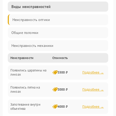
Виды неисправностей
Неисправность оптики
Общие поломки
Неисправность механики
Неисправности
Стоимость
Неисправность электроники (если объектив с мотором/
стабилизатором)
Появились царапины на
3500 ₽
Подробнее →
линзах
Прочие неисправности
Появились пятна на
3000 ₽
Подробнее →
линзах
Запотевание внутри
4000 ₽
Подробнее →
объектива