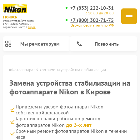
+7 (833) 222-10-31
с 10:00 до 20:00
FIX-NIKON
+7 (800) 302-71-75
Ремонт устройств Nikon
Специализированный
Звонок бесплатный по РФ
cервисный центр г.
Киров
Мы ремонтируем
Позвонить
ирове
Фотоаппарат Nikon замена устройства стабилизации
Замена устройства стабилизации на
фотоаппарате Nikon в Кирове
Привезем и увезем фотоаппарат Nikon
собственной доставкой
Гарантия на наши работы по ремонту
до 3-х лет
фотоаппаратов Nikon
Ремонт оптических прицелов Nikon
Ремонт цифровых монокуляров Nikon
Ремонт цифровых биноклей Nikon
Ремонт оптических нивелиров Nikon
Срочный ремонт фотоаппаратов Nikon в течении
часа