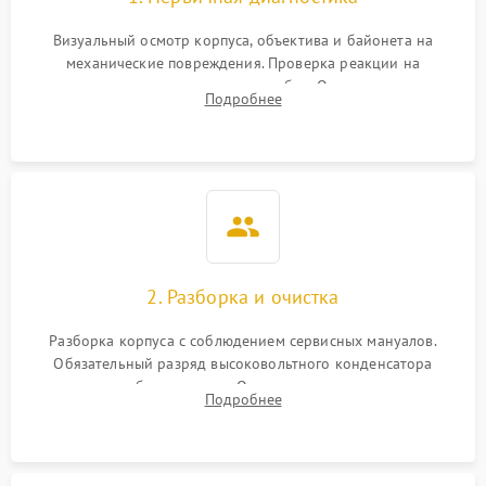
Визуальный осмотр корпуса, объектива и байонета на
механические повреждения. Проверка реакции на
включение, считывание кодов ошибок. Оценка состояния
Подробнее
матрицы и затвора, проверка работы автофокуса и вспышки.
2. Разборка и очистка
Разборка корпуса с соблюдением сервисных мануалов.
Обязательный разряд высоковольтного конденсатора
вспышки для безопасности. Очистка внутренних узлов от
Подробнее
пыли, песка и следов влаги с помощью спецсредств.