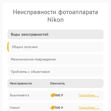
Неисправности фотоаппарата
Nikon
Виды неисправностей
Общие поломки
Механические повреждения
Проблемы с объективом
Неисправности
Стоимость
Электронные ошибки
Выключается
800 ₽
Подробнее →
Механические проблемы
Глючит
500 ₽
Подробнее →
Матрица и оптика