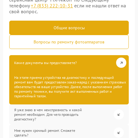
телефону
+7 (833) 222-10-31
если не нашли ответ на
свой вопрос.
Общие вопросы
Вопросы по ремонту фотоаппаратов
Какие документы вы предоставляете?
На этапе приема устройства на диагностику и последующий
ремонт вам будет предоставлен заказ-наряд с указанием страховых
обязательств на ваше устройство. Далее, после выполнения работ
по ремонту техники, вы получите акт выполненных работ и
гарантийный талон.
Я уже знаю в чем неисправность и какой
ремонт необходим. Для чего проводить
диагностику?
Мне нужен срочный ремонт. Сможете
сделать?