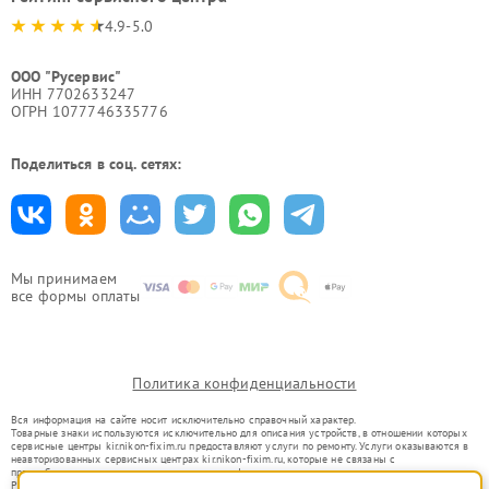
4.9-5.0
ООО "Русервис"
ИНН 7702633247
ОГРН 1077746335776
Поделиться в соц. сетях:
Мы принимаем
все формы оплаты
Политика конфиденциальности
Вся информация на сайте носит исключительно справочный характер.
Товарные знаки используются исключительно для описания устройств, в отношении которых
сервисные центры kir.nikon-fixim.ru предоставляют услуги по ремонту. Услуги оказываются в
неавторизованных сервисных центрах kir.nikon-fixim.ru, которые не связаны с
правообладателями товарных знаков или их официальными представителями.
Ремонт осуществляется для устройств, уже введенных в гражданский оборот в соответствии