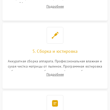
шлейфов, дисплея, механизма затвора или двигателя
Подробнее
автофокуса. Восстановление геометрии тубуса объектива
при заклинивании.
5. Сборка и юстировка
Аккуратная сборка аппарата. Профессиональная влажная и
сухая чистка матрицы от пылинок. Программная юстировка
рабочего отрезка, калибровка автофокуса, стабилизатора и
Подробнее
экспозамера с помощью сервисного ПО.