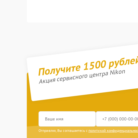
Получите 1500 рубле
Акция сервисного центра Nikon
Отправляя, Вы соглашаетесь с
политикой конфиденциально