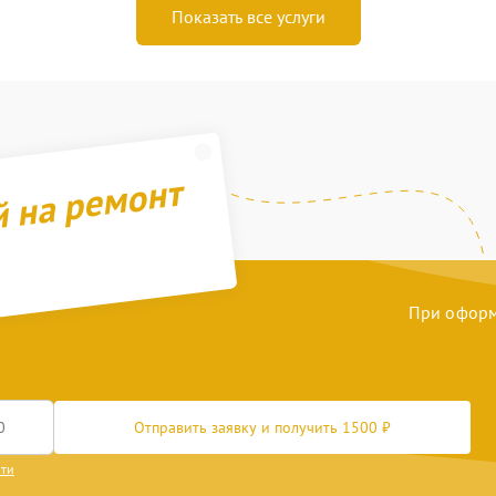
Показать все услуги
й на ремонт
При оформл
Отправить заявку и получить 1500 ₽
сти