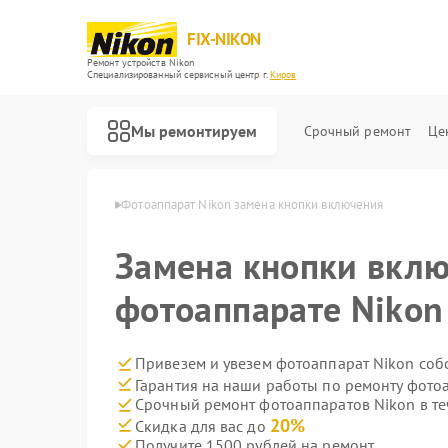
FIX-NIKON
Ремонт устройств Nikon
Специализированный cервисный центр г.
Киров
Мы ремонтируем
Срочный ремонт
Це
атов Nikon в Кирове
Фотоаппарат Nikon замена кнопки включения
Замена кнопки вклю
фотоаппарате Nikon
Привезем и увезем фотоаппарат Nikon соб
Гарантия на наши работы по ремонту фото
Срочный ремонт фотоаппаратов Nikon в те
20%
Скидка для вас до
Получите 1500 рублей на ремонт
Ремонт оптических прицелов Nikon
Ремонт цифровых биноклей Nikon
Ремонт оптических нивелиров Nikon
Ремонт цифровых монокуляров Nikon