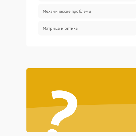
Механические проблемы
Матрица и оптика
Питание и питание цепей
Проблемы с картами памяти
?
Объективы
Программные сбои
Коммуникации и интерфейсы