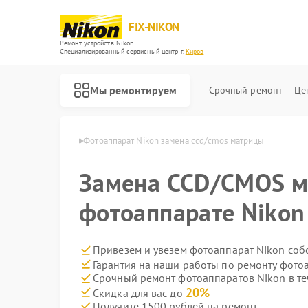
FIX-NIKON
Ремонт устройств Nikon
Специализированный cервисный центр г.
Киров
Мы ремонтируем
Срочный ремонт
Це
атов Nikon в Кирове
Фотоаппарат Nikon замена ccd/cmos матрицы
Замена CCD/CMOS м
фотоаппарате Nikon
Привезем и увезем фотоаппарат Nikon соб
Гарантия на наши работы по ремонту фото
Срочный ремонт фотоаппаратов Nikon в те
20%
Скидка для вас до
Получите 1500 рублей на ремонт
Ремонт оптических прицелов Nikon
Ремонт цифровых биноклей Nikon
Ремонт оптических нивелиров Nikon
Ремонт цифровых монокуляров Nikon