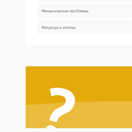
Механические проблемы
Матрица и оптика
Питание и питание цепей
Проблемы с картами памяти
?
Объективы
Программные сбои
Коммуникации и интерфейсы