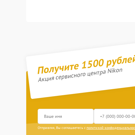
Получите 1500 рубле
Акция сервисного центра Nikon
Отправляя, Вы соглашаетесь с
политикой конфиденциально