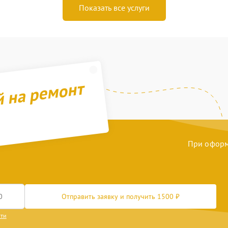
Показать все услуги
й на ремонт
При оформл
Отправить заявку и получить 1500 ₽
сти