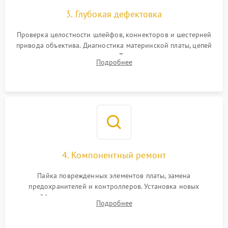
3. Глубокая дефектовка
Проверка целостности шлейфов, коннекторов и шестерней
привода объектива. Диагностика материнской платы, цепей
питания и картоприемника. Тестирование механизма
Подробнее
затвора и блока внутрикамерной стабилизации.
4. Компонентный ремонт
Пайка поврежденных элементов платы, замена
предохранителей и контроллеров. Установка новых
шлейфов, дисплея, механизма затвора или двигателя
Подробнее
автофокуса. Восстановление геометрии тубуса объектива
при заклинивании.