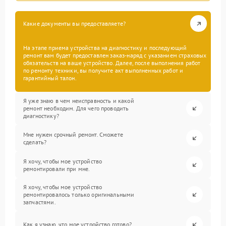
Какие документы вы предоставляете?
На этапе приема устройства на диагностику и последующий
ремонт вам будет предоставлен заказ-наряд с указанием страховых
обязательств на ваше устройство. Далее, после выполнения работ
по ремонту техники, вы получите акт выполненных работ и
гарантийный талон.
Я уже знаю в чем неисправность и какой
ремонт необходим. Для чего проводить
диагностику?
Мне нужен срочный ремонт. Сможете
сделать?
Я хочу, чтобы мое устройство
ремонтировали при мне.
Я хочу, чтобы мое устройство
ремонтировалось только оригинальными
запчастями.
Как я узнаю, что мое устройство готово?