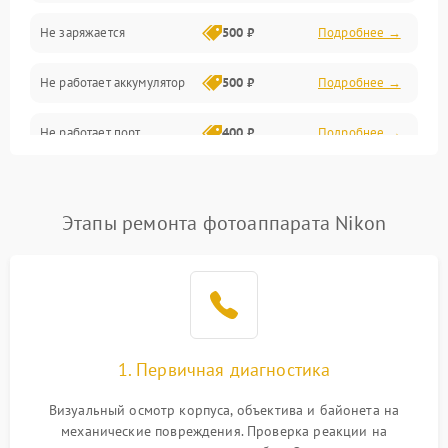
Не заряжается
500 ₽
Подробнее →
Объективы
Не работает аккумулятор
500 ₽
Подробнее →
Программные сбои
Не работает порт
400 ₽
Подробнее →
Коммуникации и интерфейсы
Сломана матрица
800 ₽
Подробнее →
Этапы ремонта фотоаппарата Nikon
1. Первичная диагностика
Визуальный осмотр корпуса, объектива и байонета на
механические повреждения. Проверка реакции на