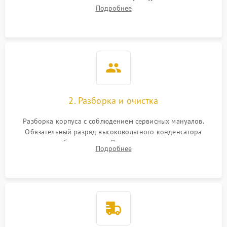
включение, считывание кодов ошибок. Оценка состояния
Подробнее
матрицы и затвора, проверка работы автофокуса и вспышки.
2. Разборка и очистка
Разборка корпуса с соблюдением сервисных мануалов.
Обязательный разряд высоковольтного конденсатора
вспышки для безопасности. Очистка внутренних узлов от
Подробнее
пыли, песка и следов влаги с помощью спецсредств.