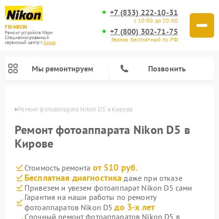
+7 (833) 222-10-31
с 10:00 до 20:00
FIX-NIKON
+7 (800) 302-71-75
Ремонт устройств Nikon
Специализированный
Звонок бесплатный по РФ
cервисный центр г.
Киров
Мы ремонтируем
Позвонить
ирове
Ремонт фотоаппарата Nikon D5 в Кирове
Ремонт фотоаппарата Nikon D5 в
Кирове
от 510 руб.
Стоимость ремонта
Бесплатная диагностика
даже при отказе
Привезем и увезем фотоаппарат Nikon D5 сами
Гарантия на наши работы по ремонту
Ремонт оптических прицелов Nikon
Ремонт цифровых монокуляров Nikon
Ремонт цифровых биноклей Nikon
Ремонт оптических нивелиров Nikon
до 3-х лет
фотоаппаратов Nikon D5
Срочный ремонт фотоаппаратов Nikon D5 в