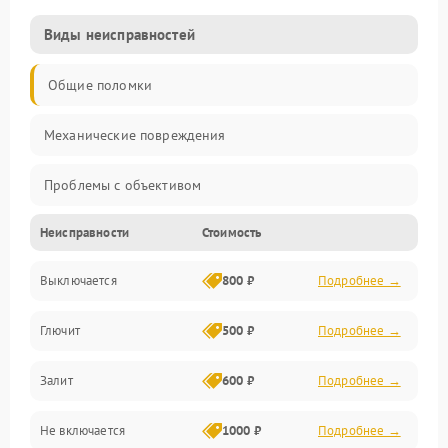
Виды неисправностей
Общие поломки
Механические повреждения
Проблемы с объективом
Неисправности
Стоимость
Электронные ошибки
Выключается
800 ₽
Подробнее →
Механические проблемы
Глючит
500 ₽
Подробнее →
Матрица и оптика
Залит
600 ₽
Подробнее →
Питание и питание цепей
Не включается
1000 ₽
Подробнее →
Проблемы с картами памяти