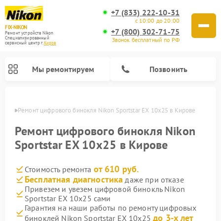
+7 (833) 222-10-31
с 10:00 до 20:00
FIX-NIKON
+7 (800) 302-71-75
Ремонт устройств Nikon
Специализированный
Звонок бесплатный по РФ
cервисный центр г.
Киров
Мы ремонтируем
Позвонить
ирове
Ремонт цифрового бинокля Nikon Sportstar EX 10x25 в Кирове
Ремонт цифрового бинокля Nikon
Sportstar EX 10x25 в Кирове
от 610 руб.
Стоимость ремонта
Бесплатная диагностика
даже при отказе
Привезем и увезем цифровой бинокль Nikon
Sportstar EX 10x25 сами
Ремонт цифровых монокуляров Nikon
Ремонт оптических прицелов Nikon
Ремонт оптических нивелиров Nikon
Гарантия на наши работы по ремонту цифровых
до 3-х лет
биноклей Nikon Sportstar EX 10x25