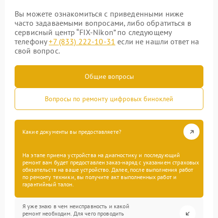
Вы можете ознакомиться с приведенными ниже
часто задаваемыми вопросами, либо обратиться в
сервисный центр “FIX-Nikon” по следующему
телефону
+7 (833) 222-10-31
если не нашли ответ на
свой вопрос.
Общие вопросы
Вопросы по ремонту цифровых биноклей
Какие документы вы предоставляете?
На этапе приема устройства на диагностику и последующий
ремонт вам будет предоставлен заказ-наряд с указанием страховых
обязательств на ваше устройство. Далее, после выполнения работ
по ремонту техники, вы получите акт выполненных работ и
гарантийный талон.
Я уже знаю в чем неисправность и какой
ремонт необходим. Для чего проводить