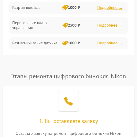
Корпус/Герметичность
Разрыв шлейфа
1000 ₽
Подробнее →
Электроника/Механические
Перегорание платы
2500 ₽
Подробнее →
управления
Электроника/Оптика
Размагничивание датчика
1000 ₽
Подробнее →
Поломка инфракрасного
1500 ₽
Подробнее →
датчика
Этапы ремонта цифрового бинокля Nikon
Неправильная передача
750 ₽
Подробнее →
цветов дисплея
Разрядка аккумулятора за
1000 ₽
Подробнее →
коркое время
Перегрев устройства
1500 ₽
Подробнее →
1. Вы оставляете заявку
Оставьте заявку на ремонт цифрового бинокля Nikon