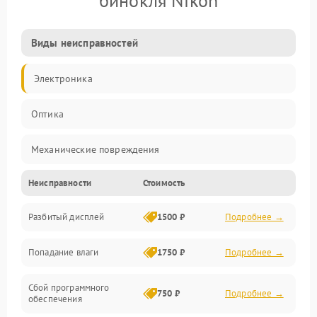
бинокля Nikon
Виды неисправностей
Электроника
Оптика
Механические повреждения
Неисправности
Стоимость
Видео
Разбитый дисплей
1500 ₽
Подробнее →
Механика
Попадание влаги
1750 ₽
Подробнее →
Управление
Сбой программного
Электропитание
750 ₽
Подробнее →
обеспечения