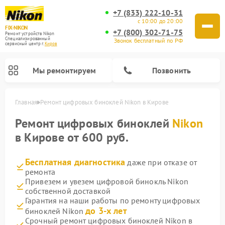
+7 (833) 222-10-31
с 10:00 до 20:00
FIX-NIKON
+7 (800) 302-71-75
Ремонт устройств Nikon
Специализированный
Звонок бесплатный по РФ
cервисный центр г.
Киров
Мы ремонтируем
Позвонить
Главная
Ремонт цифровых биноклей Nikon в Кирове
Ремонт цифровых биноклей
Nikon
в Кирове от 600 руб.
Бесплатная диагностика
даже при отказе от
ремонта
Привезем и увезем цифровой бинокль Nikon
собственной доставкой
Гарантия на наши работы по ремонту цифровых
Ремонт цифровых монокуляров Nikon
Ремонт оптических прицелов Nikon
Ремонт оптических нивелиров Nikon
до 3-х лет
биноклей Nikon
Срочный ремонт цифровых биноклей Nikon в