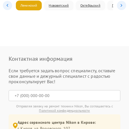
Ленинский
Нововятский
Октябрьский
Первомай
Контактная информация
Если требуется задать вопрос специалисту, оставьте
свои данные и дежурный специалист с радостью
проконсультирует Вас!
Отправляя заявку на ремонт техники Nikon, Вы соглашаетесь с
Политикой конфиденциальности
Адрес сервисного центра Nikon в Кирове:
г. Киров, ул. Воровского, 107