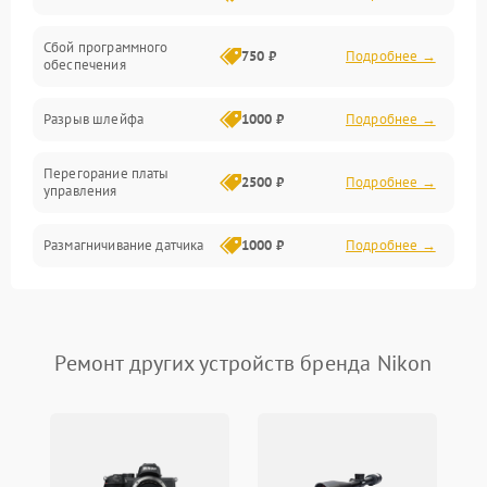
Сбой программного
Электропитание
750 ₽
Подробнее →
обеспечения
Корпус/Герметичность
Разрыв шлейфа
1000 ₽
Подробнее →
Электроника/Механические
Перегорание платы
2500 ₽
Подробнее →
управления
Электроника/Оптика
Размагничивание датчика
1000 ₽
Подробнее →
Поломка инфракрасного
1500 ₽
Подробнее →
датчика
Ремонт других устройств бренда Nikon
Неправильная передача
750 ₽
Подробнее →
цветов дисплея
Разрядка аккумулятора за
1000 ₽
Подробнее →
коркое время