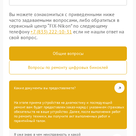
Вы можете ознакомиться с приведенными ниже
часто задаваемыми вопросами, либо обратиться в
сервисный центр “FIX-Nikon” по следующему
телефону
+7 (833) 222-10-31
если не нашли ответ на
свой вопрос.
Общие вопросы
Вопросы по ремонту цифровых биноклей
Какие документы вы предоставляете?
На этапе приема устройства на диагностику и последующий
ремонт вам будет предоставлен заказ-наряд с указанием страховых
обязательств на ваше устройство. Далее, после выполнения работ
по ремонту техники, вы получите акт выполненных работ и
гарантийный талон.
Я уже знаю в чем неисправность и какой